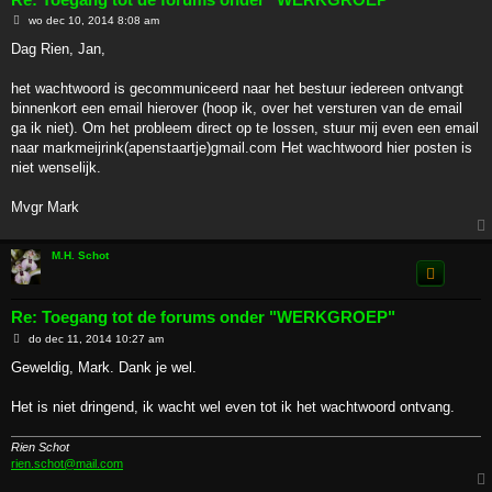
B
wo dec 10, 2014 8:08 am
e
r
Dag Rien, Jan,
i
c
h
het wachtwoord is gecommuniceerd naar het bestuur iedereen ontvangt
t
binnenkort een email hierover (hoop ik, over het versturen van de email
ga ik niet). Om het probleem direct op te lossen, stuur mij even een email
naar markmeijrink(apenstaartje)gmail.com Het wachtwoord hier posten is
niet wenselijk.
Mvgr Mark
M.H. Schot
Re: Toegang tot de forums onder "WERKGROEP"
B
do dec 11, 2014 10:27 am
e
r
Geweldig, Mark. Dank je wel.
i
c
h
Het is niet dringend, ik wacht wel even tot ik het wachtwoord ontvang.
t
Rien Schot
rien.schot@mail.com