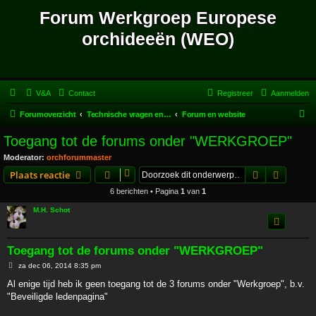
Forum Werkgroep Europese
orchideeën (WEO)
V&A
Contact
Registreer
Aanmelden
Z
Forumoverzicht
Technische vragen en opmerkingen
Forum en website
o
Toegang tot de forums onder "WERKGROEP"
e
Moderator:
orchforummaster
k
Zoek
Uitgebr
Plaats reactie
6 berichten • Pagina
1
van
1
M.H. Schot
Toegang tot de forums onder "WERKGROEP"
B
za dec 06, 2014 8:35 pm
e
r
Al enige tijd heb ik geen toegang tot de 3 forums onder "Werkgroep", b.v.
i
"Beveiligde ledenpagina"
c
h
t