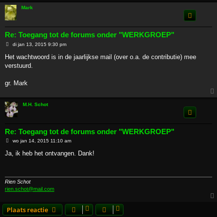
Mark
Re: Toegang tot de forums onder "WERKGROEP"
B
di jan 13, 2015 9:30 pm
e
r
Het wachtwoord is in de jaarlijkse mail (over o.a. de contributie) mee
i
verstuurd.
c
h
t
gr. Mark
M.H. Schot
Re: Toegang tot de forums onder "WERKGROEP"
B
wo jan 14, 2015 11:10 am
e
r
Ja, ik heb het ontvangen. Dank!
i
c
h
t
Rien Schot
rien.schot@mail.com
Plaats reactie