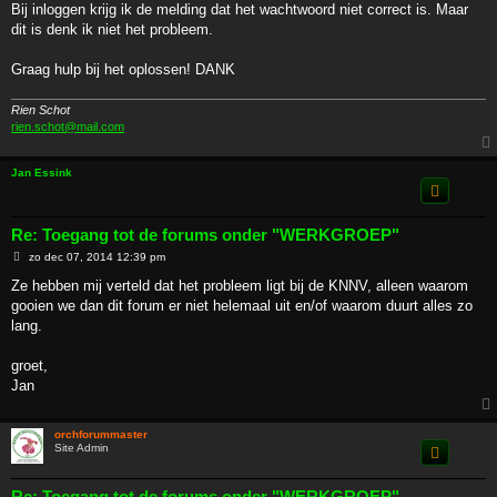
Bij inloggen krijg ik de melding dat het wachtwoord niet correct is. Maar
dit is denk ik niet het probleem.
Graag hulp bij het oplossen! DANK
Rien Schot
rien.schot@mail.com
Jan Essink
Re: Toegang tot de forums onder "WERKGROEP"
B
zo dec 07, 2014 12:39 pm
e
r
Ze hebben mij verteld dat het probleem ligt bij de KNNV, alleen waarom
i
gooien we dan dit forum er niet helemaal uit en/of waarom duurt alles zo
c
h
lang.
t
groet,
Jan
orchforummaster
Site Admin
Re: Toegang tot de forums onder "WERKGROEP"