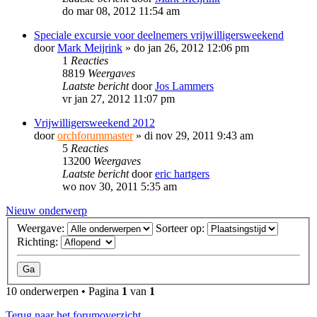
do mar 08, 2012 11:54 am
Speciale excursie voor deelnemers vrijwilligersweekend
door
Mark Meijrink
»
do jan 26, 2012 12:06 pm
1
Reacties
8819
Weergaves
Laatste bericht
door
Jos Lammers
vr jan 27, 2012 11:07 pm
Vrijwilligersweekend 2012
door
orchforummaster
»
di nov 29, 2011 9:43 am
5
Reacties
13200
Weergaves
Laatste bericht
door
eric hartgers
wo nov 30, 2011 5:35 am
Nieuw onderwerp
Weergave:
Sorteer op:
Richting:
10 onderwerpen • Pagina
1
van
1
Terug naar het forumoverzicht