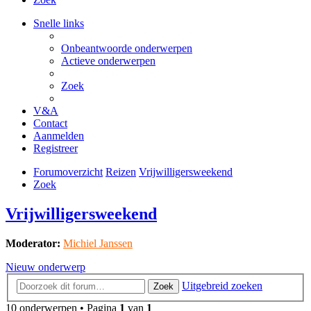
Snelle links
Onbeantwoorde onderwerpen
Actieve onderwerpen
Zoek
V&A
Contact
Aanmelden
Registreer
Forumoverzicht
Reizen
Vrijwilligersweekend
Zoek
Vrijwilligersweekend
Moderator:
Michiel Janssen
Nieuw onderwerp
Uitgebreid zoeken
Zoek
10 onderwerpen • Pagina
1
van
1