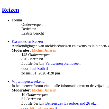
Reizen
Forum
Onderwerpen
Berichten
Laatste bericht
Excursies en Reizen
Aankondigingen van orchideeënreizen en excursies in binnen- 
Moderator:
Michiel Janssen
148
Onderwerpen
820
Berichten
Laatste bericht
Verdwenen orchideeen
Bekijk
door
Paul Roth
laatste
zo mei 31, 2026 4:28 pm
bericht
Vrijwilligersweekend
In het nieuwe forum vind u alle informatie omtrent de vrijwil
Moderator:
Michiel Janssen
10
Onderwerpen
62
Berichten
Laatste bericht
Beheersdag Eyserbosrand 26 ok…
Bekijk
door
Michiel Janssen