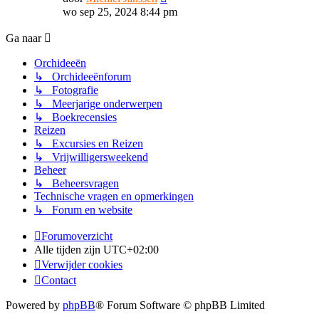
laatste
wo sep 25, 2024 8:44 pm
bericht
Ga naar
Orchideeën
↳ Orchideeënforum
↳ Fotografie
↳ Meerjarige onderwerpen
↳ Boekrecensies
Reizen
↳ Excursies en Reizen
↳ Vrijwilligersweekend
Beheer
↳ Beheersvragen
Technische vragen en opmerkingen
↳ Forum en website
Forumoverzicht
Alle tijden zijn
UTC+02:00
Verwijder cookies
Contact
Powered by
phpBB
® Forum Software © phpBB Limited