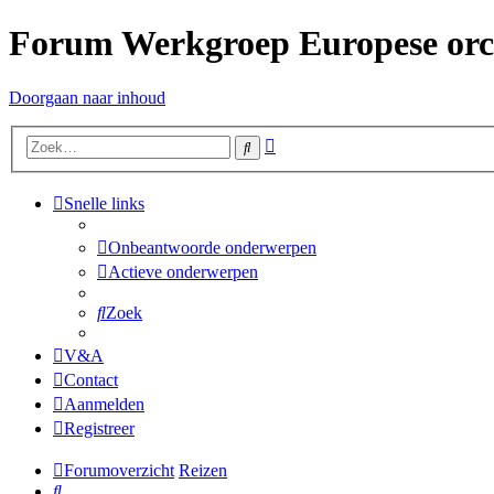
Forum Werkgroep Europese or
Doorgaan naar inhoud
Uitgebreid
Zoek
zoeken
Snelle links
Onbeantwoorde onderwerpen
Actieve onderwerpen
Zoek
V&A
Contact
Aanmelden
Registreer
Forumoverzicht
Reizen
Zoek