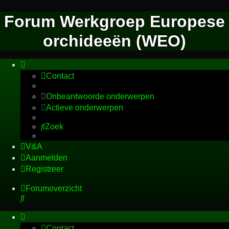
Forum Werkgroep Europese
orchideeën (WEO)
Contact
Onbeantwoorde onderwerpen
Actieve onderwerpen
Zoek
V&A
Aanmelden
Registreer
Forumoverzicht
Zoek
Contact