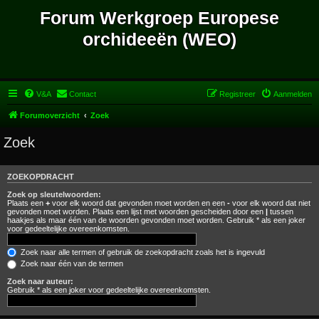
Forum Werkgroep Europese
orchideeën (WEO)
V&A
Contact
Registreer
Aanmelden
Forumoverzicht
Zoek
Zoek
ZOEKOPDRACHT
Zoek op sleutelwoorden:
Plaats een
+
voor elk woord dat gevonden moet worden en een
-
voor elk woord dat niet
gevonden moet worden. Plaats een lijst met woorden gescheiden door een
|
tussen
haakjes als maar één van de woorden gevonden moet worden. Gebruik * als een joker
voor gedeeltelijke overeenkomsten.
Zoek naar alle termen of gebruik de zoekopdracht zoals het is ingevuld
Zoek naar één van de termen
Zoek naar auteur:
Gebruik * als een joker voor gedeeltelijke overeenkomsten.