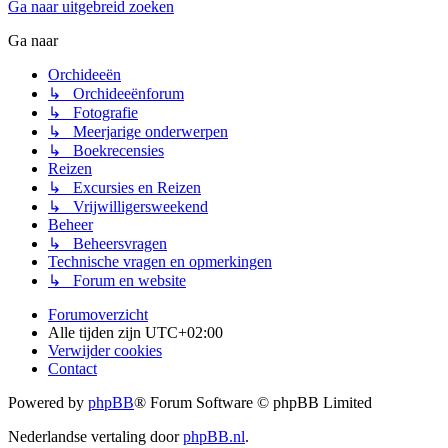
Ga naar uitgebreid zoeken
Ga naar
Orchideeën
↳ Orchideeënforum
↳ Fotografie
↳ Meerjarige onderwerpen
↳ Boekrecensies
Reizen
↳ Excursies en Reizen
↳ Vrijwilligersweekend
Beheer
↳ Beheersvragen
Technische vragen en opmerkingen
↳ Forum en website
Forumoverzicht
Alle tijden zijn
UTC+02:00
Verwijder cookies
Contact
Powered by
phpBB
® Forum Software © phpBB Limited
Nederlandse vertaling door
phpBB.nl
.