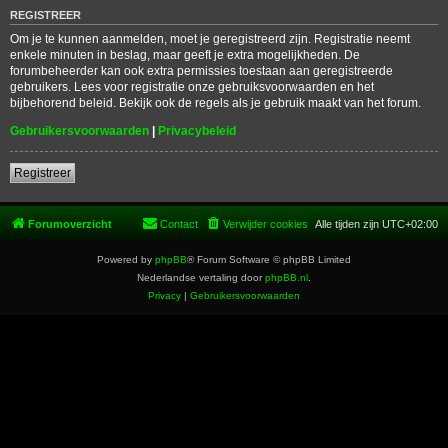
REGISTREER
Om je te kunnen aanmelden, moet je geregistreerd zijn. Registratie neemt
enkele minuten in beslag, maar geeft je extra mogelijkheden. De
forumbeheerder kan ook extra permissies toestaan aan geregistreerde
gebruikers. Lees voor registratie onze gebruiksvoorwaarden en het
bijbehorend beleid. Bekijk ook de regels als je gebruik maakt van het forum.
Gebruikersvoorwaarden
|
Privacybeleid
Registreer
Forumoverzicht
Contact
Verwijder cookies
Alle tijden zijn
UTC+02:00
Powered by
phpBB
® Forum Software © phpBB Limited
Nederlandse vertaling door
phpBB.nl
.
Privacy
|
Gebruikersvoorwaarden