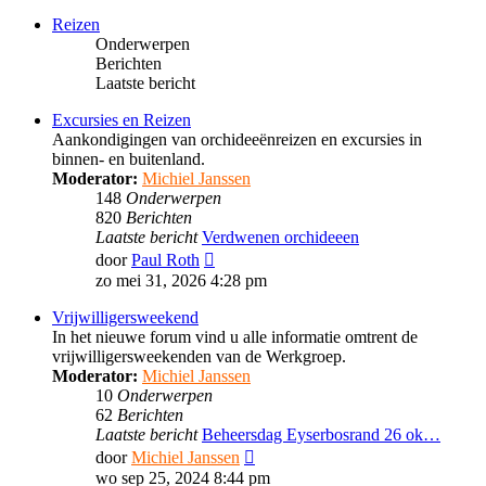
bericht
Reizen
Onderwerpen
Berichten
Laatste bericht
Excursies en Reizen
Aankondigingen van orchideeënreizen en excursies in
binnen- en buitenland.
Moderator:
Michiel Janssen
148
Onderwerpen
820
Berichten
Laatste bericht
Verdwenen orchideeen
Bekijk
door
Paul Roth
laatste
zo mei 31, 2026 4:28 pm
bericht
Vrijwilligersweekend
In het nieuwe forum vind u alle informatie omtrent de
vrijwilligersweekenden van de Werkgroep.
Moderator:
Michiel Janssen
10
Onderwerpen
62
Berichten
Laatste bericht
Beheersdag Eyserbosrand 26 ok…
Bekijk
door
Michiel Janssen
laatste
wo sep 25, 2024 8:44 pm