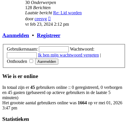
30
Onderwerpen
128
Berichten
Laatste bericht
Re: Lid worden
Bekijk
door
ceesvg
laatste
vr feb 23, 2024 2:12 pm
bericht
Aanmelden
•
Registreer
Gebruikersnaam:
Wachtwoord:
Ik ben mijn wachtwoord vergeten
|
Onthouden
Wie is er online
In totaal zijn er
45
gebruikers online :: 0 geregistreerd, 0 verborgen
en 45 gasten (gebaseerd op actieve gebruikers in de laatste 5
minuten)
Het grootste aantal gebruikers online was
1664
op vr mei 01, 2026
3:47 pm
Statistieken