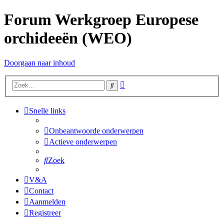
Forum Werkgroep Europese
orchideeën (WEO)
Doorgaan naar inhoud
Uitgebreid
Zoek
zoeken
Snelle links
Onbeantwoorde onderwerpen
Actieve onderwerpen
Zoek
V&A
Contact
Aanmelden
Registreer